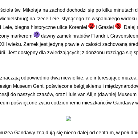
ościoła św. Mikołaja na zachód dochodzi się po kilku minutach 
Michielsbrug) na rzece Leie, słynącego ze wspaniałego widoku.
i Leie, biegną historyczne ulice Korenlei
i Graslei
. Dalej
czony markerem
dawny zamek hrabiów Flandrii, Gravensteen, 
III wieku. Zamek jest jedyną prawie w całości zachowaną śre
rii. Jest dostępny dla zwiedzających; z donżonu rozciąga się s
znaczają odpowiednio dwa niewielkie, ale interesujące muze
Design Museum Gent, poświęcone belgijskiemu i międzynarod
cesji do naszych czasów, oraz Huis van Alijn (dawniej Museum
zeum poświęcone życiu codziennemu mieszkańców Gandawy w
muzea Gandawy znajdują się nieco dalej od centrum, w południ