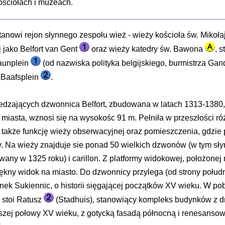
ściołach i muzeach.
anowi rejon słynnego zespołu wież - wieży kościoła św. Mikoł
 jako Belfort van Gent
oraz wieży katedry św. Bawona
, 
aunplein
(od nazwiska polityka belgijskiego, burmistrza Ga
-Baafsplein
.
edzających dzwonnica Belfort, zbudowana w latach 1313-1380
miasta, wznosi się na wysokośc 91 m. Pełniła w przeszłości ró
ale także funkcję wieży obserwacyjnej oraz pomieszczenia, gdz
 Na wieży znajduje sie ponad 50 wielkich dzwonów (w tym sł
wany w 1325 roku) i carillon. Z platformy widokowej, położonej
iękny widok na miasto. Do dzwonnicy przylega (od strony połu
ek Sukiennic, o historii sięgającej początków XV wieku. W po
, stoi Ratusz
(Stadhuis), stanowiący kompleks budynków z d
wszej połowy XV wieku, z gotycką fasadą północną i renesanso