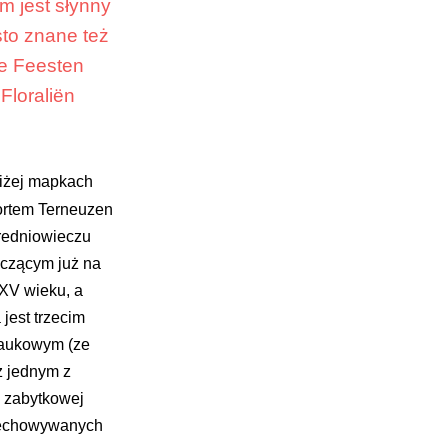
ym jest słynny
to znane też
se Feesten
Floraliën
niżej mapkach
ortem Terneuzen
redniowieczu
iczącym już na
 XV wieku, a
jest trzecim
naukowym (ze
ż jednym z
z zabytkowej
rzechowywanych