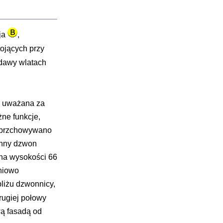
aja
,
stojących przy
ndawy wlatach
, uważana za
żne funkcje,
ie przchowywano
ynny dzwon
 na wysokości 66
dniowo
bliżu dzwonnicy,
rugiej połowy
wą fasadą od