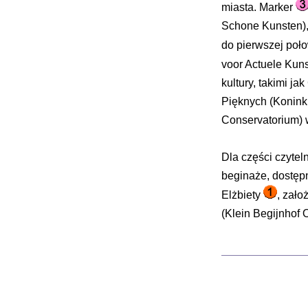
miasta. Marker
Schone Kunsten),
do pierwszej poł
voor Actuele Kuns
kultury, takimi 
Pięknych (Konink
Conservatorium)
Dla części czytel
beginaże, dostępn
Elżbiety
, zał
(Klein Begijnhof 