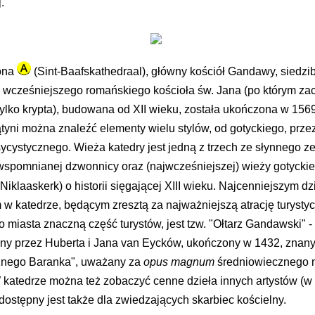
.
ona
(Sint-Baafskathedraal), główny kościół Gandawy, siedzib
u wcześniejszego romańskiego kościoła św. Jana (po którym za
ylko krypta), budowana od XII wieku, została ukończona w 156
ątyni można znaleźć elementy wielu stylów, od gotyckiego, prz
ycystycznego. Wieża katedry jest jedną z trzech ze słynnego z
spomnianej dzwonnicy oraz (najwcześniejszej) wieży gotyckie
Niklaaskerk) o historii sięgającej XIII wieku. Najcenniejszym dz
 katedrze, będącym zresztą za najważniejszą atrację turysty
 miasta znaczną część turystów, jest tzw. "Ołtarz Gandawski" - 
ny przez Huberta i Jana van Eycków, ukończony w 1432, znan
znego Baranka", uważany za
opus magnum
średniowiecznego 
 katedrze można też zobaczyć cenne dzieła innych artystów (w
ostępny jest także dla zwiedzających skarbiec kościelny.