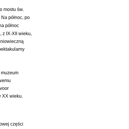
do mostu św.
 Na północ, po
 na północ
z IX-XII wieku,
dniowieczną
pektakularny
a: muzeum
owemu
 voor
 XX wieku.
owej części