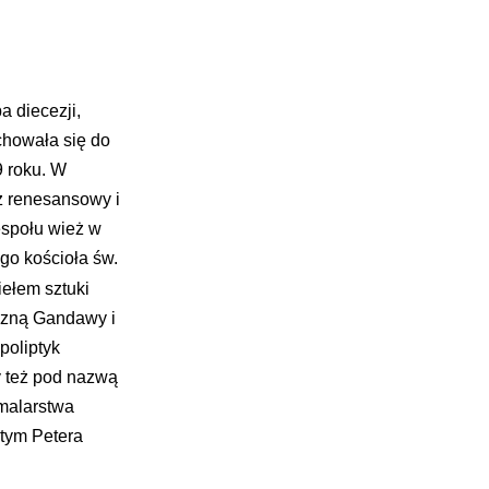
a diecezji,
chowała się do
9 roku. W
ez renesansowy i
espołu wież w
go kościoła św.
iełem sztuki
czną Gandawy i
poliptyk
y też pod nazwą
malarstwa
 tym Petera