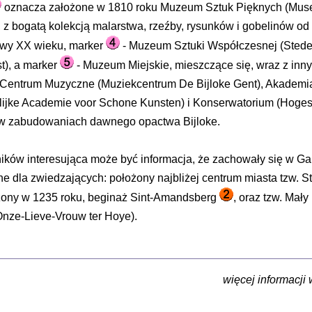
oznacza założone w 1810 roku Muzeum Sztuk Pięknych (Mus
 z bogatą kolekcją malarstwa, rzeźby, rysunków i gobelinów o
owy XX wieku, marker
- Muzeum Sztuki Współczesnej (Stede
t), a marker
- Muzeum Miejskie, mieszczące się, wraz z inny
jak Centrum Muzyczne (Muziekcentrum De Bijloke Gent), Akademi
lijke Academie voor Schone Kunsten) i Konserwatorium (Hoge
 w zabudowaniach dawnego opactwa Bijloke.
ników interesująca może być informacja, że zachowały się w Ga
e dla zwiedzających: położony najbliżej centrum miasta tzw. S
ożony w 1235 roku, beginaż Sint-Amandsberg
, oraz tzw. Mał
Onze-Lieve-Vrouw ter Hoye).
więcej informacji