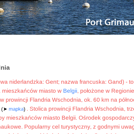
dnia
a niderlandzka: Gent; nazwa francuska: Gand) - to
. mieszkańców miasto w
Belgii
, położone w Regioni
w prowincji Flandria Wschodnia, ok. 60 km na półn
. Stolica prowincji Flandria Wschodnia, tr
(➤
mapka
)
by mieszkańców miasto Belgii. Ośrodek gospodarczy 
naukowe. Popularny cel turystyczny, z godnymi uwa