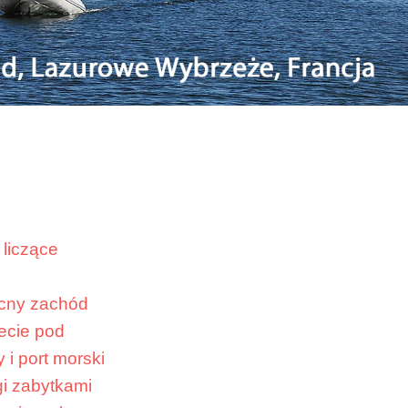
 liczące
e
ocny zachód
zecie pod
i port morski
gi zabytkami