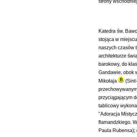
strony wschodniej
Katedra św. Baw
stojąca w miejsc
naszych czasów t
architekturze świ
barokowy, do klas
Gandawie, obok w
Mikołaja
(Sint-
przechowywanym w
przyciągającym do
tablicowy wykona
"Adoracja Mistyc
flamandzkiego. W
Paula Rubensa); d