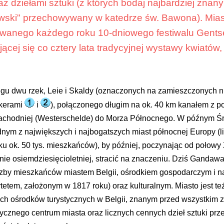
raz dziełami sztuki (z których bodaj najbardziej znan
wski" przechowywany w katedrze św. Bawona). Mias
zowanego każdego roku 10-dniowego festiwalu Gent
ącej się co cztery lata tradycyjnej wystawy kwiatów, 
iegu dwu rzek, Leie i Skaldy (oznaczonych na zamieszczonych 
kerami
i
), połączonego długim na ok. 40 km kanałem z p
Zachodniej (Westerschelde) do Morza Północnego. W późnym Ś
nym z największych i najbogatszych miast północnej Europy (l
u ok. 50 tys. mieszkańców), by później, poczynając od połowy
ie osiemdziesięcioletniej, stracić na znaczeniu. Dziś Gandawa 
zby mieszkańców miastem Belgii, ośrodkiem gospodarczym i 
etem, założonym w 1817 roku) oraz kulturalnym. Miasto jest te
ych ośrodków turystycznych w Belgii, znanym przed wszystkim 
orycznego centrum miasta oraz licznych cennych dzieł sztuki p