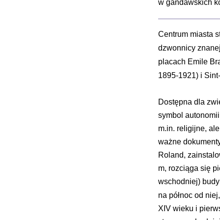
w gandawskich ko
Centrum miasta st
dzwonnicy znanej
placach Emile Br
1895-1921) i Sint
Dostępna dla zwi
symbol autonomii 
m.in. religijne, 
ważne dokumenty.
Roland, zainstalo
m, rozciąga się p
wschodniej) budyn
na północ od niej
XIV wieku i pier