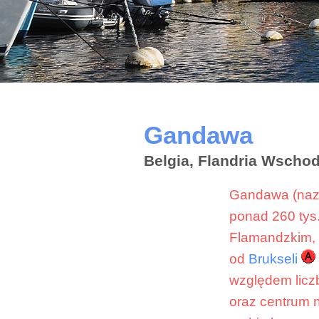
Gandawa
Belgia, Flandria Wscho
Gandawa (nazw
ponad 260 tys
Flamandzkim, 
od
Brukseli
względem licz
oraz centrum 