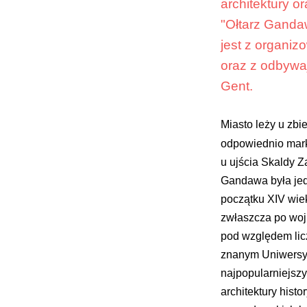
architektury o
"Ołtarz Ganda
jest z organi
oraz z odbywaj
Gent.
Miasto leży u zb
odpowiednio mar
u ujścia Skaldy 
Gandawa była jed
początku XIV wiek
zwłaszcza po wojn
pod względem lic
znanym Uniwersyt
najpopularniejsz
architektury hist