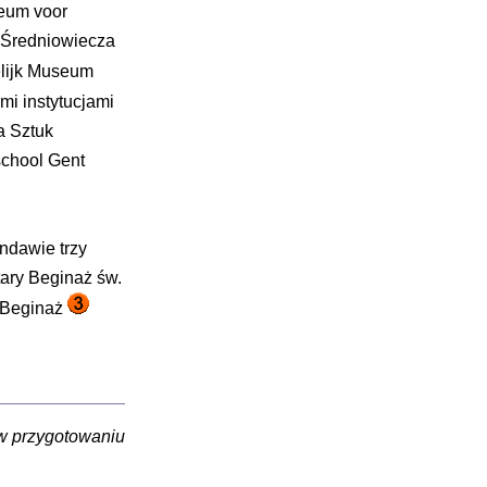
eum voor
d Średniowiecza
lijk Museum
mi instytucjami
a Sztuk
school Gent
ndawie trzy
tary Beginaż św.
y Beginaż
 w przygotowaniu