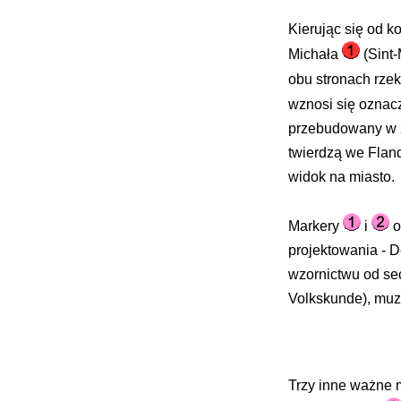
Kierując się od k
Michała
(Sint-
obu stronach rzek
wznosi się ozna
przebudowany w X
twierdzą we Fland
widok na miasto.
Markery
i
o
projektowania - 
wzornictwu od se
Volkskunde), mu
Trzy inne ważne 