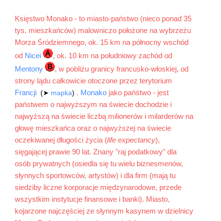
Księstwo Monako - to miasto-państwo (nieco ponad 35
tys. mieszkańców) malowniczo położone na wybrzeżu
Morza Śródziemnego, ok. 15 km na północny wschód
od
Nicei
, ok. 10 km na południowy zachód od
Mentony
, w pobliżu granicy francusko-włoskiej, od
strony lądu całkowicie otoczone przez terytorium
Francji
.
Monako
jako pańśtwo - jest
(➤
mapka
)
państwem o najwyższym na świecie dochodzie i
najwyższą na świecie liczbą milionerów i milarderów na
głowę mieszkańca oraz o najwyższej na świecie
oczekiwanej długości życia (
life expectancy
),
sięgającej prawie 90 lat. Znany "raj podatkowy" dla
osób prywatnych (osiedla się tu wielu biznesmenów,
słynnych sportowców, artystów) i dla firm (mają tu
siedziby liczne korporacje międzynarodowe, przede
wszystkim instytucje finansowe i banki). Miasto,
kojarzone najczęściej ze słynnym kasynem w dzielnicy