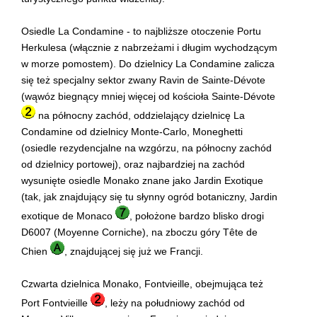
Osiedle La Condamine - to najbliższe otoczenie Portu
Herkulesa (włącznie z nabrzeżami i długim wychodzącym
w morze pomostem). Do dzielnicy La Condamine zalicza
się też specjalny sektor zwany Ravin de Sainte-Dévote
(wąwóz biegnący mniej więcej od kościoła Sainte-Dévote
na północny zachód, oddzielający dzielnicę La
Condamine od dzielnicy Monte-Carlo, Moneghetti
(osiedle rezydencjalne na wzgórzu, na północny zachód
od dzielnicy portowej), oraz najbardziej na zachód
wysunięte osiedle Monako znane jako Jardin Exotique
(tak, jak znajdujący się tu słynny ogród botaniczny, Jardin
exotique de Monaco
, położone bardzo blisko drogi
D6007 (Moyenne Corniche), na zboczu góry Tête de
Chien
, znajdującej się już we Francji.
Czwarta dzielnica Monako, Fontvieille, obejmująca też
Port Fontvieille
, leży na południowy zachód od