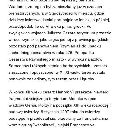
Monako i o pochodzeniu samej nazwy państwa.
Wiadomo, że region był zamieszkany już w czasach
prehistorycznych, a w Starożytności w miejscu, gdzie
dziś leży księstwo, istniał port najpierw fenicki, a później,
prawdopodobnie od VI wieku p.n.e, grecki. Po
zwycięskich wojnach Juliusza Cezara terytorium przeszło
w ręce rzymskie, jako część jednej z prowincji galijskich, i
pozostało pod panowaniem Rzymian aż do upadku
zachodniego cesarstwa w roku 476. Po upadku
Cesarstwa Rzymskiego miasto - w wyniku najazdów
Saracenów i różnych plemion barbarzyńskich - zostało
zniszczone i opuszczone; w X i XI wieku teren zostało
ponownie zasiedlony, tym razem przez Ligurów.
W końcu XII wieku cesarz Henryk VI przekazał niewielki
fragment dzisiejszego terytorium Monako w ręce
władców Genui, którzy na początku XIII wieku rozpoczęli
budowę twierdzy. 8 stycznia 1297 roku do twierdzy
podstępem przedostał się, przebrany za franciszkanina,
wraz z grupą "współbraci", niejaki Francesco vel