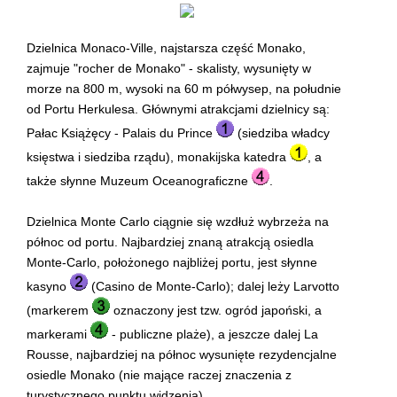
Dzielnica Monaco-Ville, najstarsza część Monako,
zajmuje "rocher de Monako" - skalisty, wysunięty w
morze na 800 m, wysoki na 60 m półwysep, na południe
od Portu Herkulesa. Głównymi atrakcjami dzielnicy są:
Pałac Książęcy - Palais du Prince
(siedziba władcy
księstwa i siedziba rządu), monakijska katedra
, a
także słynne Muzeum Oceanograficzne
.
Dzielnica Monte Carlo ciągnie się wzdłuż wybrzeża na
północ od portu. Najbardziej znaną atrakcją osiedla
Monte-Carlo, położonego najbliżej portu, jest słynne
kasyno
(Casino de Monte-Carlo); dalej leży Larvotto
(markerem
oznaczony jest tzw. ogród japoński, a
markerami
- publiczne plaże), a jeszcze dalej La
Rousse, najbardziej na północ wysunięte rezydencjalne
osiedle Monako (nie mające raczej znaczenia z
turystycznego punktu widzenia).