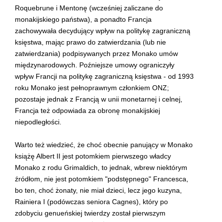
Roquebrune i Mentonę (wcześniej zaliczane do
monakijskiego państwa), a ponadto Francja
zachowywała decydujący wpływ na politykę zagraniczną
księstwa, mając prawo do zatwierdzania (lub nie
zatwierdzania) podpisywanych przez Monako umów
międzynarodowych. Poźniejsze umowy ograniczyły
wpływ Francji na politykę zagraniczną księstwa - od 1993
roku Monako jest pełnoprawnym członkiem ONZ;
pozostaje jednak z Francją w unii monetarnej i celnej,
Francja też odpowiada za obronę monakijskiej
niepodległości.
Warto też wiedzieć, że choć obecnie panujący w Monako
książę Albert II jest potomkiem pierwszego władcy
Monako z rodu Grimaldich, to jednak, wbrew niektórym
źródłom, nie jest potomkiem "podstępnego" Francesca,
bo ten, choć żonaty, nie miał dzieci, lecz jego kuzyna,
Rainiera I (podówczas seniora Cagnes), który po
zdobyciu genueńskiej twierdzy został pierwszym