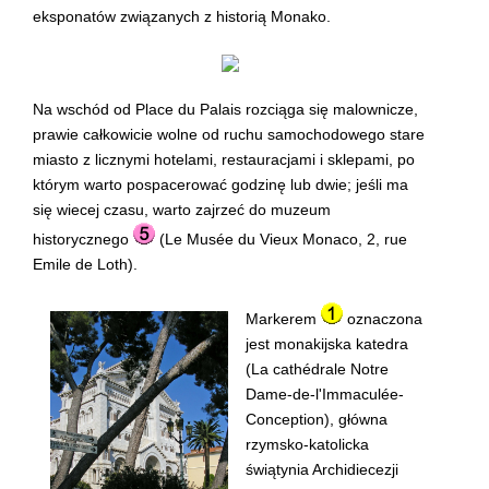
eksponatów związanych z historią Monako.
Na wschód od Place du Palais rozciąga się malownicze,
prawie całkowicie wolne od ruchu samochodowego stare
miasto z licznymi hotelami, restauracjami i sklepami, po
którym warto pospacerować godzinę lub dwie; jeśli ma
się wiecej czasu, warto zajrzeć do muzeum
historycznego
(Le Musée du Vieux Monaco, 2, rue
Emile de Loth).
Markerem
oznaczona
jest monakijska katedra
(La cathédrale Notre
Dame-de-l'Immaculée-
Conception), główna
rzymsko-katolicka
świątynia Archidiecezji