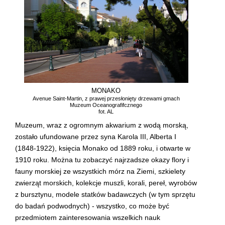
MONAKO
Avenue Saint-Martin, z prawej przesłonięty drzewami gmach
Muzeum Oceanografifcznego
fot. AL
Muzeum, wraz z ogromnym akwarium z wodą morską,
zostało ufundowane przez syna Karola III, Alberta I
(1848-1922), księcia Monako od 1889 roku, i otwarte w
1910 roku. Można tu zobaczyć najrzadsze okazy flory i
fauny morskiej ze wszystkich mórz na Ziemi, szkielety
zwierząt morskich, kolekcje muszli, korali, pereł, wyrobów
z bursztynu, modele statków badawczych (w tym sprzętu
do badań podwodnych) - wszystko, co może być
przedmiotem zainteresowania wszelkich nauk