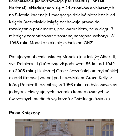
kompetencje jednoizbowego parlamentu (Conseil
National), składającego się z 24 członków wybieranych
na 5-letnie kadencje i mogącego działać niezależnie od
księcia (aczkolwiek książę zachowuje prawo do
rozwiązania parlamentu, pod warunkiem, że w ciągu 3
miesięcy zorganizowane zostaną następne wybory). W
1993 roku Monako stało się członkiem ONZ.
Panującym obecnie władcą Monako jest książę Albert II,
syn Rainiera III (który rządził państwem 56 lat, od 1949
do 2005 roku) i księżnej Grace (wcześniej amerykańskiej
aktorki filmowej znanej pod nazwiskiem Grace Kelly, z
którą Rainier III ożenił się w 1956 roku, co było wówczas
jednym z ekscytujących, szeroko komentowanych w
ówczesnych mediach wydarzeń z "wielkiego świata").
Pałac Książęcy