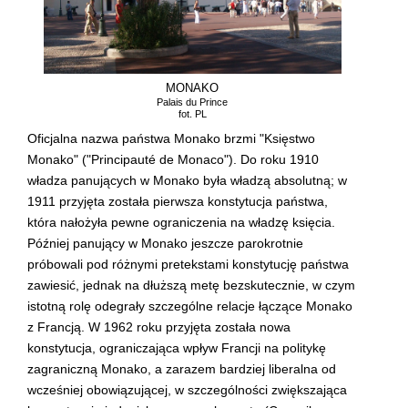
MONAKO
Palais du Prince
fot. PL
Oficjalna nazwa państwa Monako brzmi "Księstwo
Monako" ("Principauté de Monaco"). Do roku 1910
władza panujących w Monako była władzą absolutną; w
1911 przyjęta została pierwsza konstytucja państwa,
która nałożyła pewne ograniczenia na władzę księcia.
Później panujący w Monako jeszcze parokrotnie
próbowali pod różnymi pretekstami konstytucję państwa
zawiesić, jednak na dłuższą metę bezskutecznie, w czym
istotną rolę odegrały szczególne relacje łączące Monako
z Francją. W 1962 roku przyjęta została nowa
konstytucja, ograniczająca wpływ Francji na politykę
zagraniczną Monako, a zarazem bardziej liberalna od
wcześniej obowiązującej, w szczególności zwiększająca