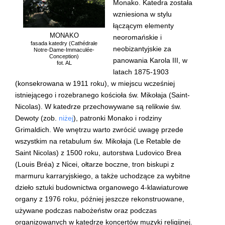
Monako. Katedra została
wzniesiona w stylu
łączącym elementy
MONAKO
neoromańskie i
fasada katedry (Cathédrale
neobizantyjskie za
Notre-Dame-Immaculée-
Conception)
panowania Karola III, w
fot. AL
latach 1875-1903
(konsekrowana w 1911 roku), w miejscu wcześniej
istniejącego i rozebranego kościoła św. Mikołaja (Saint-
Nicolas). W katedrze przechowywane są relikwie św.
Dewoty (zob.
niżej
), patronki Monako i rodziny
Grimaldich. We wnętrzu warto zwrócić uwagę przede
wszystkim na retabulum św. Mikołaja (Le Retable de
Saint Nicolas) z 1500 roku, autorstwa Ludovico Brea
(Louis Bréa) z Nicei, ołtarze boczne, tron biskupi z
marmuru karraryjskiego, a także uchodzące za wybitne
dzieło sztuki budownictwa organowego 4-klawiaturowe
organy z 1976 roku, później jeszcze rekonstruowane,
używane podczas nabożeństw oraz podczas
organizowanych w katedrze koncertów muzyki religijnej.