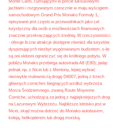
Monte Carlo, cumującymi w porcie luksusowymi
jachtami i rozgrywanym corocznie w maju wyścigiem
samochodowym Grand Prix Monako Formuły 1,
opisywane jest często w przewodnikach jako cel
turystyczny dla osób o możliwościach finansowych
znacznie przekraczających średnią. W rzeczywistości
- oferuje liczne atrakcje dostępne również dla turystów
dysponujących niezbyt wygórowanym budżetem, o ile
są oni skłonni ograniczyć się do krótkiego pobytu. W
pobliżu Monako przebiega autostrada A8 (E80); jadąc
jednak np. z Nicei lub z Mentony, lepiej wybrać
niezwykle malowniczą drogę D6007, jedną z trzech
głównych
corniches
biegnących wzdłuż wybrzeża
Morza Śródziemnego, zwaną Route Moyenne
Corniche, uchodzącą za jedną z najpiękniejszych drog
na Lazurowym Wybrzeżu. Najbliższe lotnisko jest w
Nicei, skąd można dotrzeć do Monako autobusem,
koleją, helikopterem lub drogą morską.