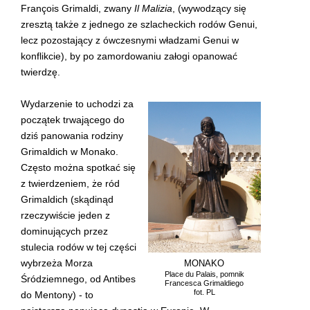
François Grimaldi, zwany
Il Malizia
, (wywodzący się
zresztą także z jednego ze szlacheckich rodów Genui,
lecz pozostający z ówczesnymi władzami Genui w
konflikcie), by po zamordowaniu załogi opanować
twierdzę.
Wydarzenie to uchodzi za
początek trwającego do
dziś panowania rodziny
Grimaldich w Monako.
Często można spotkać się
z twierdzeniem, że ród
Grimaldich (skądinąd
rzeczywiście jeden z
dominujących przez
stulecia rodów w tej części
wybrzeża Morza
MONAKO
Place du Palais, pomnik
Śródziemnego, od Antibes
Francesca Grimaldiego
fot. PL
do Mentony) - to