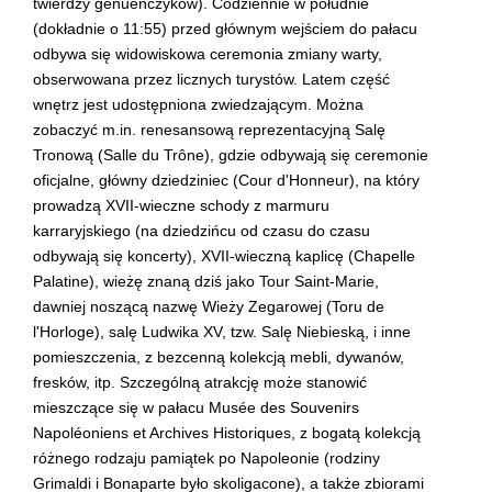
twierdzy genueńczyków). Codziennie w południe
(dokładnie o 11:55) przed głównym wejściem do pałacu
odbywa się widowiskowa ceremonia zmiany warty,
obserwowana przez licznych turystów. Latem część
wnętrz jest udostępniona zwiedzającym. Można
zobaczyć m.in. renesansową reprezentacyjną Salę
Tronową (Salle du Trône), gdzie odbywają się ceremonie
oficjalne, główny dziedziniec (Cour d'Honneur), na który
prowadzą XVII-wieczne schody z marmuru
karraryjskiego (na dziedzińcu od czasu do czasu
odbywają się koncerty), XVII-wieczną kaplicę (Chapelle
Palatine), wieżę znaną dziś jako Tour Saint-Marie,
dawniej noszącą nazwę Wieży Zegarowej (Toru de
l'Horloge), salę Ludwika XV, tzw. Salę Niebieską, i inne
pomieszczenia, z bezcenną kolekcją mebli, dywanów,
fresków, itp. Szczególną atrakcję może stanowić
mieszczące się w pałacu Musée des Souvenirs
Napoléoniens et Archives Historiques, z bogatą kolekcją
różnego rodzaju pamiątek po Napoleonie (rodziny
Grimaldi i Bonaparte było skoligacone), a także zbiorami