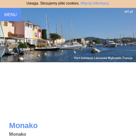
Uwaga. Stosujemy pliki cookies.
Więcej informacji
.
MENU
Monako
Monako