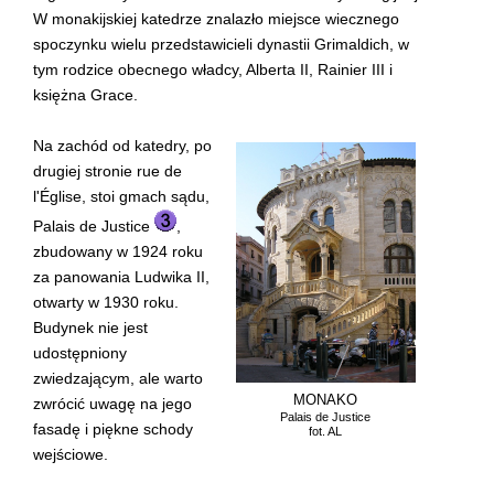
W monakijskiej katedrze znalazło miejsce wiecznego
spoczynku wielu przedstawicieli dynastii Grimaldich, w
tym rodzice obecnego władcy, Alberta II, Rainier III i
księżna Grace.
Na zachód od katedry, po
drugiej stronie rue de
l'Église, stoi gmach sądu,
Palais de Justice
,
zbudowany w 1924 roku
za panowania Ludwika II,
otwarty w 1930 roku.
Budynek nie jest
udostępniony
zwiedzającym, ale warto
MONAKO
zwrócić uwagę na jego
Palais de Justice
fasadę i piękne schody
fot. AL
wejściowe.