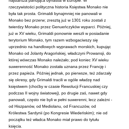
najstarsza panująca dynastia w Europie. W
rzeczywistości polityczna historia Księstwa Monako nie
była tak prosta. Grimaldi bynajmniej nie panowali w
Monako bez przerw; zresztą już w 1301 roku zostali z
twierdzy Monako przez Genueńczyków wyparci. Później,
już w XV wieku, Grimaldi ponownie weszli w posiadanie
terytorium Monako, tym razem wzbogaciwszy się
uprzednio na handlowych wyprawach morskich, kupując
Monako od Jolanty Aragońskiej, władczyni Prowansji, do
której wówczas Monako należało; pod koniec XV wieku
suwerenność Monako została uznana przez Francję i
przez papieża. Później jednak, po pierwsze, też zdarzały
się okresy, gdy Grimaldi tracili w ogóle władzę nad
księstwem (choćby w czasie Rewolucji Francuskiej czy
podczas II wojny światowej), po drugie zaś, nawet gdy
panowali, często nie byli w pełni suwerenni, lecz zależni -
od Hiszpanów, od Mediolanu, od Francuzów, od
Królestwa Sardynii (po Kongresie Wiedeńskim); nie od
początku też władca Monako miał prawo do tytułu
księcia.