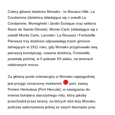
Cztery główne dzielnice Monako - to Monaco-Ville, La
Condamine (dzielnica składająca się z osiedli La
Condamine, Moneghetti i Jardin Exotique oraz sektora
Ravin de Sainte-Dévote), Monte-Carlo (składające się z
osiedli Monte Carlo, Larvotto i La Rousse) i Fontvieille.
Pierwsze trzy dzielnice odpowiadają trzem gminom
istniejącym w 1911 roku, gdy Monako przyjmowało swą
pierwszą konstytucję; czwarta dzielnica, Fontvieille,
powstała później, w II połowie XX wieku, na terenach
odebranych morzu.
Za główny punkt orientacyjny w Monako najwygodniej
jest przyjąć oznaczony markerem
port, zwany
Portem Herkulesa (Port Hercule), w nawiązaniu do
imienia bohatera starożytnego mitu, który jakoby
przechodził przez tereny, na których dziś leży Monako,
podczas wykonywania jednej ze swych dwunastu prac.