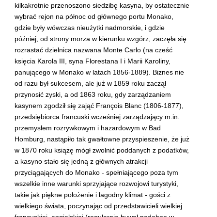
kilkakrotnie przenoszono siedzibę kasyna, by ostatecznie
wybrać rejon na północ od głównego portu Monako,
gdzie były wówczas nieużytki nadmorskie, i gdzie
później, od strony morza w kierunku wzgórz, zaczęła się
rozrastać dzielnica nazwana Monte Carlo (na cześć
księcia Karola III, syna Florestana I i Marii Karoliny,
panującego w Monako w latach 1856-1889). Biznes nie
od razu był sukcesem, ale już w 1859 roku zaczął
przynosić zyski, a od 1863 roku, gdy zarządzaniem
kasynem zgodził się zająć François Blanc (1806-1877),
przedsiębiorca francuski wcześniej zarządzający m.in.
przemysłem rozrywkowym i hazardowym w Bad
Homburg, nastąpiło tak gwałtowne przyspieszenie, że już
w 1870 roku książę mógł zwolnić poddanych z podatków,
a kasyno stało się jedną z głównych atrakcji
przyciągających do Monako - spełniającego poza tym
wszelkie inne warunki sprzyjające rozwojowi turystyki,
takie jak piękne położenie i łagodny klimat - gości z
wielkiego świata, poczynając od przedstawicieli wielkiej
francuskiej, angielskiej (regularnie bywał podobno w