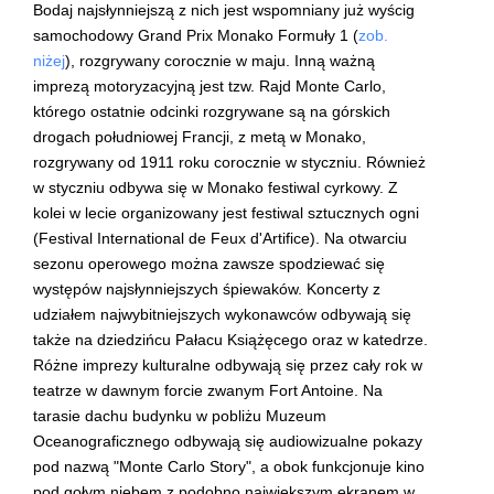
Bodaj najsłynniejszą z nich jest wspomniany już wyścig
samochodowy Grand Prix Monako Formuły 1 (
zob.
niżej
), rozgrywany corocznie w maju. Inną ważną
imprezą motoryzacyjną jest tzw. Rajd Monte Carlo,
którego ostatnie odcinki rozgrywane są na górskich
drogach południowej Francji, z metą w Monako,
rozgrywany od 1911 roku corocznie w styczniu. Również
w styczniu odbywa się w Monako festiwal cyrkowy. Z
kolei w lecie organizowany jest festiwal sztucznych ogni
(Festival International de Feux d'Artifice). Na otwarciu
sezonu operowego można zawsze spodziewać się
występów najsłynniejszych śpiewaków. Koncerty z
udziałem najwybitniejszych wykonawców odbywają się
także na dziedzińcu Pałacu Książęcego oraz w katedrze.
Różne imprezy kulturalne odbywają się przez cały rok w
teatrze w dawnym forcie zwanym Fort Antoine. Na
tarasie dachu budynku w pobliżu Muzeum
Oceanograficznego odbywają się audiowizualne pokazy
pod nazwą "Monte Carlo Story", a obok funkcjonuje kino
pod gołym niebem z podobno największym ekranem w