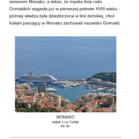
seniorem Monako, a także, że męska linia rodu
Grimaldich wygasła już w pierwszej połowie XVIII wieku -
później władza była dziedziczona w linii żeńskiej, choć
kolejni panujący w Monako zachowali nazwisko Grimaldi.
MONAKO
widok z La Turbie
fot. AL