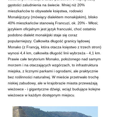
gęstości zaludnienia na świecie. Mniej niż 20%
mieszkańców to obywatele księstwa, rodowici
Monakijczycy (mówiący dialektem monakijskim), blisko
40% mieszkańców stanowią Francuzi, ok. 20% - Włosi;
językiem oficjalnym jest język francuski, choć ostatnio
podobno dialekt monakijski staje się coraz
popularniejszy. Całkowita długość granicy lądowej
Monako (z Francją, która otacza księstwo z trzech stron)
wynosi 4,4 km, całkowita długość linii wybrzeża - 4,1 km.
Prawie całe terytorium Monako, położonego nad samym
morzem i na otaczających wzgórzach, to infrastruktura
miejska, z licznymi parkami i ogrodami, ale praktycznie
bez roślinności naturalnej. W mieście przetrwało trochę
niskiej zabudowy, ale w krajobrazie miasta przeważają
wieżowce - i gigantyczne dźwigi, wciąż budujące kolejne
wieżowce w każdym dostępnym miejscu.