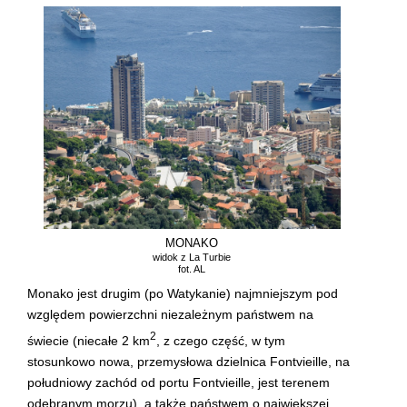
MONAKO
widok z La Turbie
fot. AL
Monako jest drugim (po Watykanie) najmniejszym pod
względem powierzchni niezależnym państwem na
2
świecie (niecałe 2 km
, z czego część, w tym
stosunkowo nowa, przemysłowa dzielnica Fontvieille, na
południowy zachód od portu Fontvieille, jest terenem
odebranym morzu), a także państwem o największej