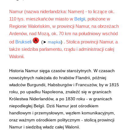
Namur (nazwa niderlandzka: Namen) - to liczące ok.
110 tys. mieszkańców miasto w
Belgii
, położone w
Regionie Walońskim, w prowincji Namur, na obrzeżach
Ardenów, nad Mozą, ok. 70 km na południowy wschód
od
Brukseli
. Stolica prowincji Namur, a
(➤
mapka
)
także siedziba parlamentu, rządu i administracji całej
Walonii.
Historia Namur sięga czasów starożytnych. W czasach
nowożytnych należała do hrabiów Flandrii, później
władców Burgundii, Habsburgów i Francuzów, by w 1815
roku, po upadku Napoleona, znaleźć się w granicach
Królestwa Niderlandów, a po 1830 roku - w granicach
niepodległej Belgii. Dziś Namur jest ośrodkiem
handlowym i przemysłowym, węzłem komunikacyjnym,
oraz ważnym ośrodkiem politycznym - stolicą prowincji
Namur i siedzibą władz całej Walonii.