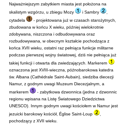
Najważniejszym zabytkiem miasta jest położona na
skalistym wzgórzu, u zbiegu Mozy
i Sambry
,
cytadela
- projektowana już w czasach starożytnych,
zbudowana w końcu X wieku, później wielokrotnie
zdobywana, niszczona i odbudowywana oraz
rozbudowywana, w obecnym kształcie pochodząca z
końca XVII wieku, ostatni raz pełniąca funkcje militarne
podczas pierwszej wojny światowej, dziś nie pełniąca już
takiej funkcji i otwarta dla zwiedzających. Markerem
oznaczona jest XVIII-wieczna, późnobarokowa katedra
św. Albana (Cathédrale Saint-Aubain), siedziba diecezji
Namur, z godnym uwagi Muzeum Diecezjalnym, a
markerem
- zabytkowa dzwonnica (jedna z dzwonnic
regionu wpisana na Listę Światowego Dziedzictwa
UNESCO). Innym godnym uwagi kościołem w Namur jest
jezuicki barokowy kościół, Église Saint-Loup
,
pochodzący z XVII wieku.
.