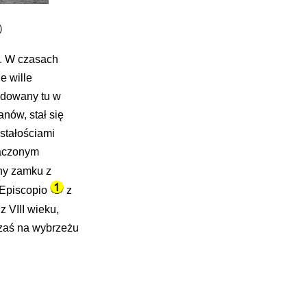
)
h. W czasach
e wille
udowany tu w
anów, stał się
ostałościami
naczonym
iny zamku z
'Episcopio
z
z VIII wieku,
 zaś na wybrzeżu