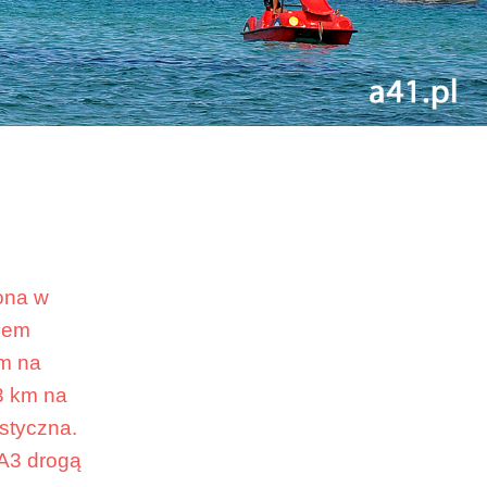
ona w
rzem
km na
3 km na
ystyczna.
 A3 drogą