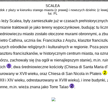
SCALEA
dok z plaży w kierunku starego miasta (z prawej) i nowszych dzielnic (z lewej
fot. PL
h leży Scalea, były zamieszkałe już w czasach prehistorycznyc
ianie traktowali je jako tereny wypoczynkowe, budując tu liczn
edniowieczu miasto zostało otoczone murami obronnymi, a zb
ietro Cathina, ucznia św. Franciszka z Asyżu, klasztor franciszk
zych ośrodków religijnych i kulturalnych w regionie. Poza poz
sztoru franciszkanów, w historycznym centrum miasta, na oz
rzu, zachowały się (na ogół w nienajlepszym stanie), m.in. ru
kich
, dwa średniowieczne kościoły (Chiesa di Santa Maria d
aurowany w XVII wieku, oraz Chiesa di San Nicola in Plateis
I i XIV wieku, odrestaurowany w XVIII wieku), i inne budynki,
nne, m.in. wieża znana jako Torre Talao
.