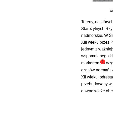
wi
Tereny, na któryc
Starożytnych Rzym
nadmorskie. W Śr
XIII wieku przez P
jednym z ważniejs
wspomnianego kla
markerem
wzgó
czasów normańs
XII wieku, odrest
przebudowany w XI
dawne wieże obro