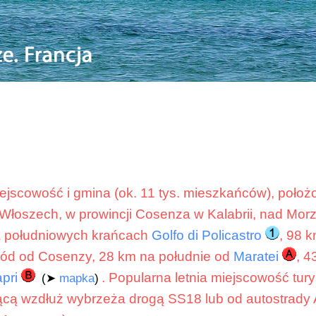
jscowość i gmina (ok. 11 tys. mieszkańców), położ
Włoszech, w prowincji Cosenza w Kalabrii, nad Mo
a południowych krańcach
Golfo di Policastro
, 98 
ód od Cosenzy, 28 km na południe od
Maratei
, 4
pri
. Popularna letnia miejscowość tur
(➤
mapka
)
ącą wzdłuż wybrzeża drogą SS18 lub od autostrady