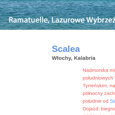
Scalea
Włochy, Kalabria
Nadmorska mie
południowych 
Tyrreńskim, n
północny zach
południe od
Sa
Dojazd: biegn