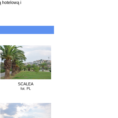
ą hotelową i
SCALEA
fot. PL