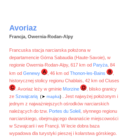
Avoriaz
Francja, Owernia-Rodan-Alpy
Francuska stacja narciarska położona w
departamencie Górna Sabaudia (Haute-Savoie), w
regionie Owernia-Rodan-Alpy, 617 km od
Paryża
, 84
km od
Genewy
, 46 km od
Thonon-les-Bains
,
historycznej stolicy regionu Chablais, 42 km od Cluses
. Avoriaz leży w gminie
Morzine
, blisko granicy
ze
Szwajcarią
. Jest najwyżej położonym i
(➤
mapka
)
jednym z najważniejszych ośrodków narciarskich
należących do tzw.
Portes du Soleil
, słynnego regionu
narciarskiego, obejmującego dwanaście miejscowości
w Szwajcarii i we Francji. W lecie dobra baza
wypadowa dla turystyki pieszej i kolarstwa górskiego.