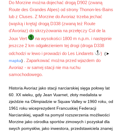
Do Morzine można dojechać drogą D902 (zwaną
Route des Grandes Alpes) od strony Thonon-les-Bains
lub z Cluses. Z Morzine do Avoriaz trzeba jechać
(wąską i krętą) drogą D338 (zwaną też Route
d'Avoriaz) do skrzyżowania na przełęczy Col de la
Joux Vert
na wysokości 1800 m n.p.m. i następnie
jeszcze 2 km odgałezieniem tej drogi (droga D338
odchodzi w lewo i prowadzi do Les Lindarets
)
(➤
. Zaparkować można przed wjazdem do
mapka
)
Avoriaz - w samej stacji nie ma ruchu
samochodowego.
Historia Avoriaz jako stacji narciarskiej sięga połowy lat
60. XX wieku, gdy Jean Vuarnet, złoty medalista w
zjeździe na Olimpiadzie w Squaw Valley w 1960 roku, od
1961 roku wiceprezydent Francuskiej Federacji
Narciarskiej, wpadł na pomysł rozszerzenia możliwości
Morzine jako ośrodka sportów zimowych i pozyskał dla
swych pomysłów, jako inwestora, przedstawiciela znanej