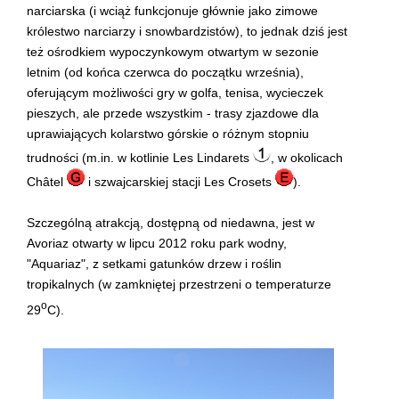
narciarska (i wciąż funkcjonuje głównie jako zimowe
królestwo narciarzy i snowbardzistów), to jednak dziś jest
też ośrodkiem wypoczynkowym otwartym w sezonie
letnim (od końca czerwca do początku września),
oferującym możliwości gry w golfa, tenisa, wycieczek
pieszych, ale przede wszystkim - trasy zjazdowe dla
uprawiających kolarstwo górskie o różnym stopniu
trudności (m.in. w kotlinie Les Lindarets
, w okolicach
Châtel
i szwajcarskiej stacji Les Crosets
).
Szczególną atrakcją, dostępną od niedawna, jest w
Avoriaz otwarty w lipcu 2012 roku park wodny,
"Aquariaz", z setkami gatunków drzew i roślin
tropikalnych (w zamkniętej przestrzeni o temperaturze
o
29
C).