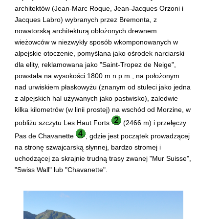
architektów (Jean-Marc Roque, Jean-Jacques Orzoni i
Jacques Labro) wybranych przez Bremonta, z
nowatorską architekturą obłożonych drewnem
wieżowców w niezwykły sposób wkomponowanych w
alpejskie otoczenie, pomyślana jako ośrodek narciarski
dla elity, reklamowana jako "Saint-Tropez de Neige",
powstała na wysokości 1800 m n.p.m., na położonym
nad urwiskiem płaskowyżu (znanym od stuleci jako jedna
z alpejskich hal używanych jako pastwisko), zaledwie
kilka kilometrów (w linii prostej) na wschód od Morzine, w
pobliżu szczytu Les Haut Forts
(2466 m) i przełęczy
Pas de Chavanette
, gdzie jest początek prowadzącej
na stronę szwajcarską słynnej, bardzo stromej i
uchodzącej za skrajnie trudną trasy zwanej "Mur Suisse",
"Swiss Wall" lub "Chavanette".