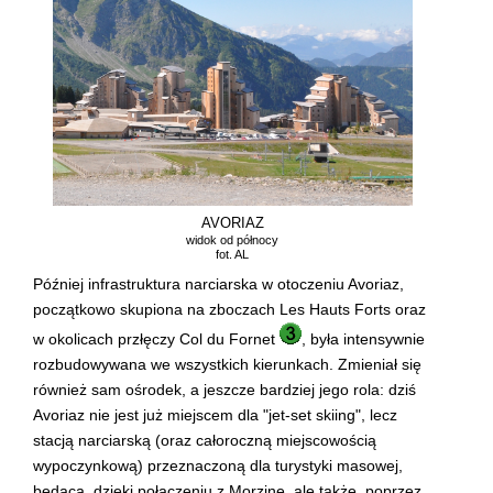
AVORIAZ
widok od północy
fot. AL
Później infrastruktura narciarska w otoczeniu Avoriaz,
początkowo skupiona na zboczach Les Hauts Forts oraz
w okolicach przłęczy Col du Fornet
, była intensywnie
rozbudowywana we wszystkich kierunkach. Zmieniał się
również sam ośrodek, a jeszcze bardziej jego rola: dziś
Avoriaz nie jest już miejscem dla "jet-set skiing", lecz
stacją narciarską (oraz całoroczną miejscowością
wypoczynkową) przeznaczoną dla turystyki masowej,
będącą, dzięki połączeniu z Morzine, ale także, poprzez