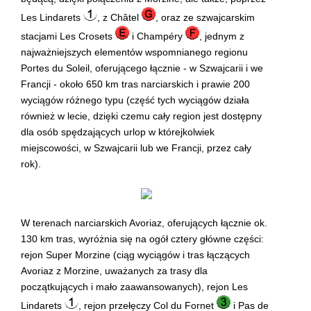
Les Lindarets
, z Châtel
, oraz ze szwajcarskim
stacjami Les Crosets
i Champéry
, jednym z
najważniejszych elementów wspomnianego regionu
Portes du Soleil, oferującego łącznie - w Szwajcarii i we
Francji - około 650 km tras narciarskich i prawie 200
wyciągów różnego typu (część tych wyciągów działa
również w lecie, dzięki czemu cały region jest dostępny
dla osób spędzających urlop w którejkolwiek
miejscowości, w Szwajcarii lub we Francji, przez cały
rok).
W terenach narciarskich Avoriaz, oferujących łącznie ok.
130 km tras, wyróżnia się na ogół cztery główne części:
rejon Super Morzine (ciąg wyciągów i tras łączących
Avoriaz z Morzine, uważanych za trasy dla
początkujących i mało zaawansowanych), rejon Les
Lindarets
, rejon przełęczy Col du Fornet
i Pas de