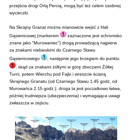
przejścia drogi Orlą Percią, mogą być też celem osobnej
wycieczki.
Na Skrajny Granat można mianowicie wejść z Hali
Gąsienicowej (markerem
zaznaczone jest schronisko
znane jako "Murowaniec") drogą prowadzącą najpierw
za znakami niebieskimi do Czarnego Stawu
Gąsienicowego
, następnie jego brzegiem do punktu
, skąd za znakami żółtymi w górę zboczami Żółtej
Turni, potem Wierchu pod Fajki i wreszcie ścianą
Skrajnego Granatu (od Czarnego Stawu 1.45 godz, od
Murowańca 2.15 godz.); droga ta jest poczatkowo łatwa,
później trudniejsza (ubezpieczenia) i wymagająca uwagi
zwłaszcza w zejściu.