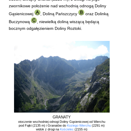
zwornikowe położenie nad wschodnią odnogą Doliny
Gąsienicowej
, Doliną Pańszczycy
oraz Dolinką
Buczynową
, niewielką doliną wiszącą będącą
bocznym odgałęzieniem Doliny Roztoki.
GRANATY
otoczenie wschodniej odnogi Doliny Gąsienicowej od Wierchu
pod Fajki (2135 m) i Granatów do
Koziego Wierchu
(2291 m)
widok z drogi na
Kościelec
(2155 m)