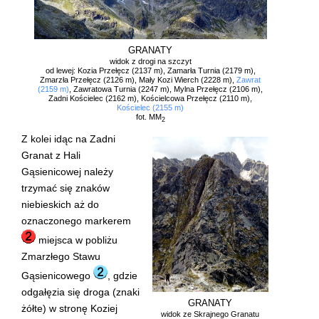
GRANATY
widok z drogi na szczyt
od lewej: Kozia Przełęcz (2137 m), Zamarła Turnia (2179 m),
Zmarzła Przełęcz (2126 m), Mały Kozi Wierch (2228 m),
Zawrat
(2159 m)
, Zawratowa Turnia (2247 m), Mylna Przełęcz (2106 m),
Zadni Kościelec (2162 m), Kościelcowa Przełęcz (2110 m),
Kościelec (2155 m)
fot. MM
2
Z kolei idąc na Zadni
Granat z Hali
Gąsienicowej należy
trzymać się znaków
niebieskich aż do
oznaczonego markerem
miejsca w pobliżu
Zmarzłego Stawu
Gąsienicowego
, gdzie
odgałęzia się droga (znaki
GRANATY
żółte) w stronę Koziej
widok ze Skrajnego Granatu