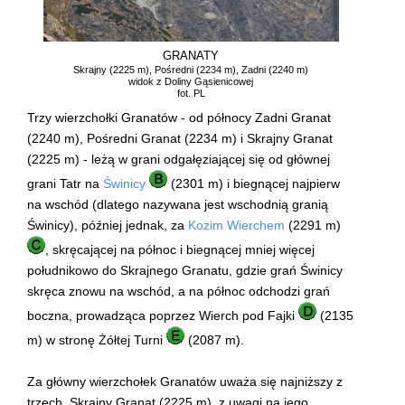
GRANATY
Skrajny (2225 m), Pośredni (2234 m), Zadni (2240 m)
widok z Doliny Gąsienicowej
fot. PL
Trzy wierzchołki Granatów - od północy Zadni Granat
(2240 m), Pośredni Granat (2234 m) i Skrajny Granat
(2225 m) - leżą w grani odgałęziającej się od głównej
grani Tatr na
Świnicy
(2301 m) i biegnącej najpierw
na wschód (dlatego nazywana jest wschodnią granią
Świnicy), później jednak, za
Kozim Wierchem
(2291 m)
, skręcającej na północ i biegnącej mniej więcej
południkowo do Skrajnego Granatu, gdzie grań Świnicy
skręca znowu na wschód, a na północ odchodzi grań
boczna, prowadząca poprzez Wierch pod Fajki
(2135
m) w stronę Żółtej Turni
(2087 m).
Za główny wierzchołek Granatów uważa się najniższy z
trzech, Skrajny Granat (2225 m), z uwagi na jego