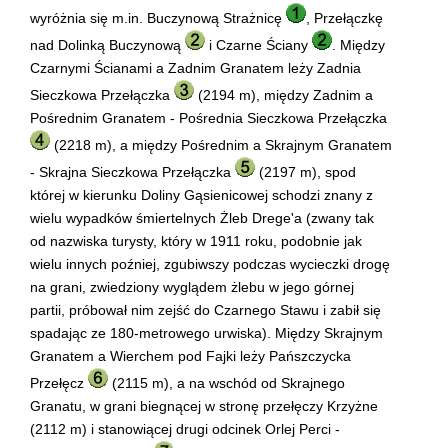
wyróżnia się m.in. Buczynową Strażnicę
, Przełączkę
nad Dolinką Buczynową
i Czarne Ściany
. Między
Czarnymi Ścianami a Zadnim Granatem leży Zadnia
Sieczkowa Przełączka
(2194 m), między Zadnim a
Pośrednim Granatem - Pośrednia Sieczkowa Przełączka
(2218 m), a między Pośrednim a Skrajnym Granatem
- Skrajna Sieczkowa Przełączka
(2197 m), spod
której w kierunku Doliny Gąsienicowej schodzi znany z
wielu wypadków śmiertelnych Żleb Drege'a (zwany tak
od nazwiska turysty, który w 1911 roku, podobnie jak
wielu innych poźniej, zgubiwszy podczas wycieczki drogę
na grani, zwiedziony wyglądem żlebu w jego górnej
partii, próbował nim zejść do Czarnego Stawu i zabił się
spadając ze 180-metrowego urwiska). Między Skrajnym
Granatem a Wierchem pod Fajki leży Pańszczycka
Przełęcz
(2115 m), a na wschód od Skrajnego
Granatu, w grani biegnącej w stronę przełęczy Krzyżne
(2112 m) i stanowiącej drugi odcinek Orlej Perci -