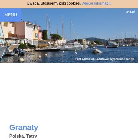
Uwaga. Stosujemy pliki cookies.
Więcej informacji
.
MENU
Granaty
Polska, Tatry