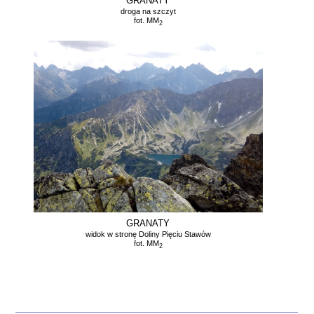
GRANATY
droga na szczyt
fot. MM
2
GRANATY
widok w stronę Doliny Pięciu Stawów
fot. MM
2