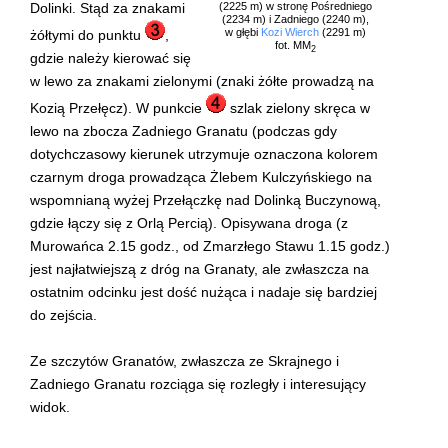
(2225 m) w stronę Pośredniego
Dolinki. Stąd za znakami
(2234 m) i Zadniego (2240 m),
w głębi
Kozi Wierch
(2291 m)
żółtymi do punktu
,
fot. MM
2
gdzie należy kierować się
w lewo za znakami zielonymi (znaki żółte prowadzą na
Kozią Przełęcz). W punkcie
szlak zielony skręca w
lewo na zbocza Zadniego Granatu (podczas gdy
dotychczasowy kierunek utrzymuje oznaczona kolorem
czarnym droga prowadząca Żlebem Kulczyńskiego na
wspomnianą wyżej Przełączkę nad Dolinką Buczynową,
gdzie łączy się z Orlą Percią). Opisywana droga (z
Murowańca 2.15 godz., od Zmarzłego Stawu 1.15 godz.)
jest najłatwiejszą z dróg na Granaty, ale zwłaszcza na
ostatnim odcinku jest dość nużąca i nadaje się bardziej
do zejścia.
Ze szczytów Granatów, zwłaszcza ze Skrajnego i
Zadniego Granatu rozciąga się rozległy i interesujący
widok.