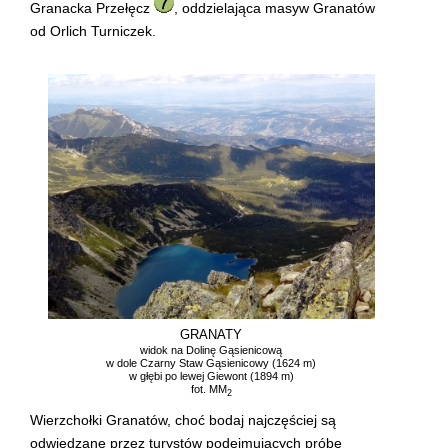
Granacka Przełęcz
, oddzielająca masyw Granatów
od Orlich Turniczek.
GRANATY
widok na Dolinę Gąsienicową
w dole Czarny Staw Gąsienicowy (1624 m)
w głębi po lewej Giewont (1894 m)
fot. MM
2
Wierzchołki Granatów, choć bodaj najczęściej są
odwiedzane przez turystów podejmujących próbę