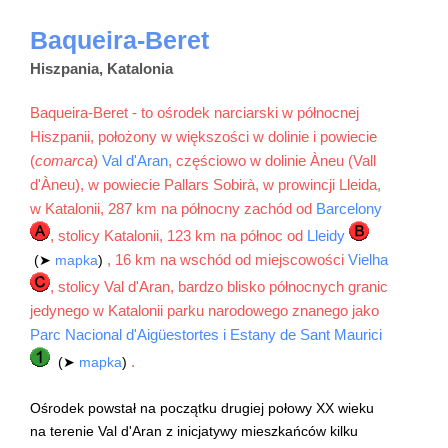
Baqueira-Beret
Hiszpania, Katalonia
Baqueira-Beret - to ośrodek narciarski w północnej
Hiszpanii, położony w większości w dolinie i powiecie
(
comarca
)
Val d'Aran
, częściowo w dolinie Àneu (Vall
d'Àneu), w powiecie Pallars Sobirà, w prowincji Lleida,
w Katalonii, 287 km na północny zachód od
Barcelony
, stolicy Katalonii, 123 km na północ od
Lleidy
, 16 km na wschód od miejscowości
Vielha
(➤
mapka
)
, stolicy Val d'Aran, bardzo blisko północnych granic
jedynego w Katalonii parku narodowego znanego jako
Parc Nacional d'Aigüestortes i Estany de Sant Maurici
.
(➤
mapka
)
Ośrodek powstał na początku drugiej połowy XX wieku
na terenie Val d'Aran z inicjatywy mieszkańców kilku