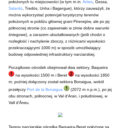
położonych tu miejscowości (w tym m.in.
Arties
, Gessa,
Salardú
, Tredòs, Unha i Bagergue), którzy zauważyli, że
można wykorzystać potencjał turystyczny terenów
położonych w pobliżu głównej grani Pirenejów, ale po jej
północnej stronie (co zapewniało w zimie dobre warunki
śniegowe), a zarazem ukształtowanych (jeśli chodzi o
rozległość i nachylenie zboczy, z różnicami wysokości
przekraczającymi 1000 m) w sposób umożliwiający
budowę odpowiedniej infrastruktury narciarskiej.
Początkowo ośrodek obejmował dwa sektory, Baqueira
na wysokości 1500 m i Beret
na wysokości 1850
m; poźniej dołączony został sektora Bonaigua, wokół
przełęczy
Port de la Bonaigua
(2072 m n.p.m.), po jej
obu stronach, północnej, w Val d'Aran, i południowej, w
Vall d'Àneu.
Tereny narciarskie ośrodka Baqueira-Beret położone są